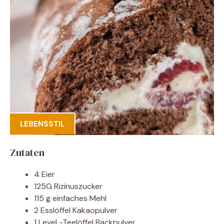
LEBENSSTIL
Zutaten
4 Eier
125G Rizinuszucker
115 g einfaches Mehl
2 Esslöffel Kakaopulver
1 Level -Teelöffel Backpulver