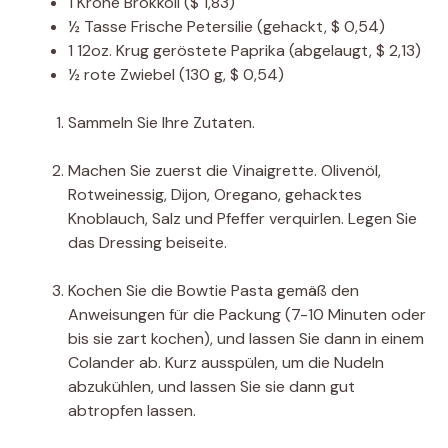
1
Krone
Brokkoli
($ 1,83)
½
Tasse
Frische Petersilie
(gehackt, $ 0,54)
1
12oz. Krug
geröstete Paprika
(abgelaugt, $ 2,13)
½
rote Zwiebel
(130 g, $ 0,54)
Sammeln Sie Ihre Zutaten.
Machen Sie zuerst die Vinaigrette. Olivenöl,
Rotweinessig, Dijon, Oregano, gehacktes
Knoblauch, Salz und Pfeffer verquirlen. Legen Sie
das Dressing beiseite.
Kochen Sie die Bowtie Pasta gemäß den
Anweisungen für die Packung (7-10 Minuten oder
bis sie zart kochen), und lassen Sie dann in einem
Colander ab. Kurz ausspülen, um die Nudeln
abzukühlen, und lassen Sie sie dann gut
abtropfen lassen.