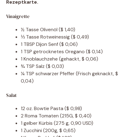
Rezeptkarte.
Vinaigrette
½
Tasse
Olivenöl
($ 1,40)
⅓
Tasse
Rotweinessig
($ 0,49)
1
TBSP
Dijon Senf
($ 0,06)
1
TSP
getrocknetes Oregano
($ 0,14)
1
Knoblauchzehe
(gehackt, $ 0,06)
¾
TSP
Salz
($ 0,03)
¼
TSP
schwarzer Pfeffer
(Frisch geknackt, $
0,04)
Salat
12
oz.
Bowtie Pasta
($ 0,98)
2
Roma Tomaten
(215G, $ 0,40)
1
gelber Kürbis
(275 g, 0,90 USD)
1
Zucchini
(200g, $ 0,65)