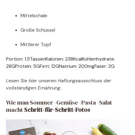
Mittelschale
Große Schüssel
Mittlerer Topf
Portion:
1.5
Tassen
Kalorien:
238
Kcal
Kohlenhydrate:
28
G
Protein:
5
G
Fett:
12
G
Natrium:
200
mg
Faser:
2
G
Lesen Sie hier unseren Haftungsausschluss der
vollständigen Ernährung.
Wie man Sommer -Gemüse -Pasta -Salat
macht
Schritt-für-Schritt-Fotos