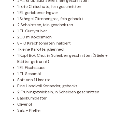
3–4 Knoblauchzehen, fein geschnitten
1 rote Chilischote, fein geschnitten
1 EL geriebener Ingwer
1 Stängel Zitronengras, fein gehackt
2 Schalotten, fein geschnitten
1 TL Currypulver
200 ml Kokosmilch
8–10 Kirschtomaten, halbiert
1 kleine Karotte, julienned
1 Kopf Bok Choi, in Scheiben geschnitten (Stiele +
Blätter getrennt)
1 EL Fischsauce
1 TL Sesamöl
Saft von 1 Limette
Eine Handvoll Koriander, gehackt
2 Frühlingszwiebeln, in Scheiben geschnitten
Basilikumblätter
Olivenöl
Salz + Pfeffer