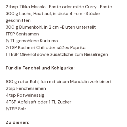
2tbsp Tikka Masala -Paste oder milde Curry -Paste
300 g Lachs, Haut auf, in dicke 4 -cm -Stücke
geschnitten
300 g Blumenkohl, in 2 cm -Blüten unterteilt
1TSP Senfsamen
½ TL gemahlene Kurkuma
½TSP Kashmiri Chili oder süßes Paprika
1 TBSP Olivenöl sowie zusätzliche zum Nieselregen
Für die Fenchel und Kohlgurke:
100 g roter Kohl, fein mit einem Mandolin zerkleinert
2tsp Fenchelsamen
4tsp Rotweinessig
4TSP Apfelsaft oder 1 TL Zucker
½TSP Salz
Zu dienen: