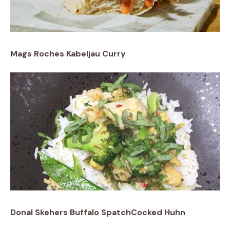
Mags Roches Kabeljau Curry
Donal Skehers Buffalo SpatchCocked Huhn