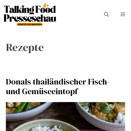
Zum
Inhalt
M
springen
Rezepte
Donals thailändischer Fisch-
und Gemüseeintopf