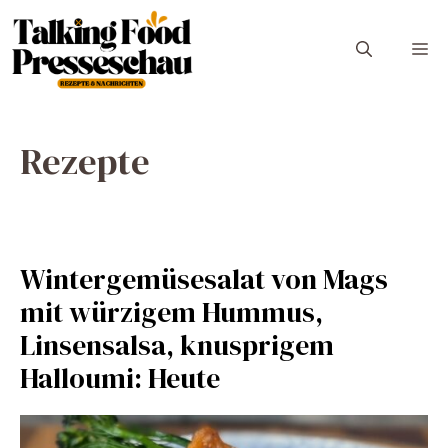
Zum
Inhalt
M
springen
Rezepte
Wintergemüsesalat von Mags
mit würzigem Hummus,
Linsensalsa, knusprigem
Halloumi: Heute