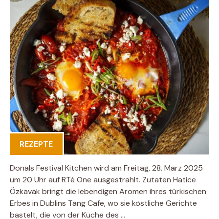
REZEPTE
Donals Festival Kitchen wird am Freitag, 28. März 2025
um 20 Uhr auf RTé One ausgestrahlt. Zutaten Hatice
Özkavak bringt die lebendigen Aromen ihres türkischen
Erbes in Dublins Tang Cafe, wo sie köstliche Gerichte
bastelt, die von der Küche des …