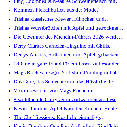
Ping Coombes' süß-saures Schweinefleisch mit
Ananas und Kiwi
Kommen Fleischbuffets aus der Mode?
Trishas klassisches Kiewer Hühnchen und
Krautsalat: Heute
Trishas Wurstbrötchen mit Apfel und getrockneten
Kräutern: Heute
Die Gewinner des Michelin-Führers 2026 werden
bei der Zeremonie in Dublin bekannt gegeben
Derry Clarkes Garnelen-Linguine mit Chilis,
Tomaten und Knoblauchbrot
Derrys Ananas, Sultaninen und Äpfel, gebacken in
Blätterteig und Zimtcreme
18 Orte in ganz Irland für ein Essen zu besonderen
Anlässen
Mags Roches riesiger Yorkshire-Pudding mit allem
Drum und Dran: Heute
Das Gute, das Schlechte und das Hässliche der
Michelin-Sterne für Köche und Restaurants
Victoria-Biskuit von Mags Roche mit
hausgemachter Marmelade: Heute
8 wohltuende Currys zum Aufwärmen an diesem
Wochenende
Kevin Dundons Apfel-Karotten-Kuchen: Heute
The Chef Sessions: Köstliche einmalige
Veranstaltungen in ganz Dublin
Kevin Dundons One-Pan-Auflauf mit Rindfleisch