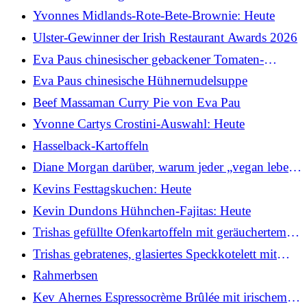
Käsekuchen: Heute
Yvonnes Midlands-Rote-Bete-Brownie: Heute
Ulster-Gewinner der Irish Restaurant Awards 2026
Eva Paus chinesischer gebackener Tomaten-
Schweinekotelett-Reis
Eva Paus chinesische Hühnernudelsuppe
Beef Massaman Curry Pie von Eva Pau
Yvonne Cartys Crostini-Auswahl: Heute
Hasselback-Kartoffeln
Diane Morgan darüber, warum jeder „vegan leben“
sollte
Kevins Festtagskuchen: Heute
Kevin Dundons Hühnchen-Fajitas: Heute
Trishas gefüllte Ofenkartoffeln mit geräuchertem
Käse, Schnittlauch und knusprigem Speck
Trishas gebratenes, glasiertes Speckkotelett mit
geschmortem Wirsing, Senf-Sahnesauce und
Rahmerbsen
gebutterten Babykartoffeln
Kev Ahernes Espressocrème Brûlée mit irischem