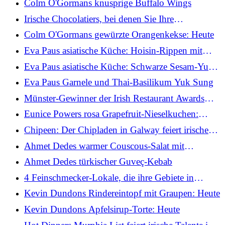
Colm O'Gormans knusprige Buffalo Wings
Irische Chocolatiers, bei denen Sie Ihre
Osterleckereien kaufen können
Colm O'Gormans gewürzte Orangenkekse: Heute
Eva Paus asiatische Küche: Hoisin-Rippen mit
asiatischem Krautsalat
Eva Paus asiatische Küche: Schwarze Sesam-Yuzu-
Torte
Eva Paus Garnele und Thai-Basilikum Yuk Sung
Münster-Gewinner der Irish Restaurant Awards
2026
Eunice Powers rosa Grapefruit-Nieselkuchen:
Heute
Chipeen: Der Chipladen in Galway feiert irische
Kartoffeln
Ahmet Dedes warmer Couscous-Salat mit
mariniertem Hähnchen und Granatapfel
Ahmet Dedes türkischer Guveç-Kebab
4 Feinschmecker-Lokale, die ihre Gebiete in
kulinarische Reiseziele verwandeln
Kevin Dundons Rindereintopf mit Graupen: Heute
Kevin Dundons Apfelsirup-Torte: Heute