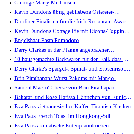
Cremige Marry Me Linsen
Kevin Dundons übrig gebliebene Ostereier-
Brownies
Dubliner Finalisten für die Irish Restaurant Awards
2026 bekannt gegeben
Kevin Dundons Cottage Pie mit Ricotta-Topping:
Heute
Engelshaar-Pasta Pomodoro
Derry Clarkes in der Pfanne angebratener
Kabeljau, Chorizo-Butter, Frühlingsgrün und
10 hausgemachte Backwaren für den Fall, dass Sie
Sauerrahm
Lust auf eine süße Leckerei haben
Derry Clarke's Spargel-, Spinat- und Erbsenrisotto,
pochiertes Ei und Parmesan
Brin Pirathapans Wurst-Pakoras mit Mango-
Koriander-Chutney
Sambal Mac 'n' Cheese von Brin Pirathapan
Baharat- und Rose-Harissa-Hähnchen von Eunice
Power mit Gewürzreis und Tahini
Eva Paus vietnamesischer Kaffee-Tiramisu-Kuchen
Eva Paus French Toast im Hongkong-Stil
Eva Paus aromatische Entenpfannkuchen