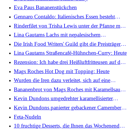
Eva Paus Bananenstückchen
Gennaro Contaldo: Italienisches Essen besteht
nicht nur aus Carbonara und Bolognese
Rinderfilet von Trisha Lewis unter der Pfanne mit
Sesam, Chili und Gemüse anbraten
Lina Gautams Lachs mit nepalesischem
Kartoffelsalat: Heute
Die Irish Food Writers' Guild gibt die Preisträger
2026 bekannt
Lina Gautams Straßencafé-Hühnchen-Curry: Heute
Rezension: Ich habe drei Heißluftfritteusen auf die
Probe gestellt, damit Sie das nicht tun müssen
Mags Roches Hot Dog mit Topping: Heute
Wurden die Iren dazu verleitet, sich auf eine
bestimmte Art und Weise zu ernähren?
Bananenbrot von Mags Roches mit Karamellsauce:
Heute
Kevin Dundons umgedrehter karamellisierter
Ananaskuchen: Heute
Kevin Dundons panierter gebackener Camembert
und Pesto: Heute
Feta-Nudeln
10 fruchtige Desserts, die Ihnen das Wochenende