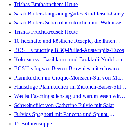
Trishas Brathähnchen: Heute
Sarah Butlers langsam gegartes Rindfleisch-Curry
Sarah Butlers Schokoladenkuchen mit Walnüssen
und Ganache-Zuckerguss
Trishas Fruchtstreusel: Heute
10 herzhafte und köstliche Rezepte, die Ihnen
dabei helfen, Ihr Grünzeug zu essen
BOSH!s rauchige BBQ-Pulled-Austernpilz-Tacos
Kokosnuss-, Basilikum- und Brokkoli-Nudelbrühe
von BOSH! (mit würzigem Erdnuss-Rayu)
BOSH!s Ingwer-Beeren-Brownies mit schwarzen
Bohnen
Pfannkuchen im Croque-Monsieur-Stil von Mags:
Heute
Flauschige Pfannkuchen im Zitronen-Baiser-Stil
von Mags: Lifestyle
Was ist Faschingsdienstag und warum essen wir
Pfannkuchen?
Schweinefilet von Catherine Fulvio mit Salat
Fulvios Spaghetti mit Pancetta und Spinat-
Olivensauce
15 Bohnensuppe