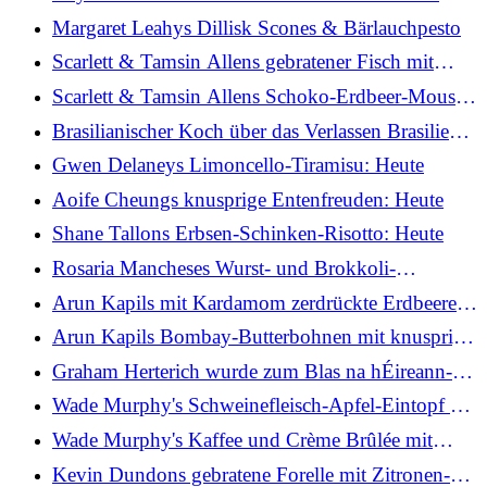
Margaret Leahys Dillisk Scones & Bärlauchpesto
Scarlett & Tamsin Allens gebratener Fisch mit
Tomaten-Basilikum-Hollandaise: Heute
Scarlett & Tamsin Allens Schoko-Erdbeer-Mousse:
Heute
Brasilianischer Koch über das Verlassen Brasiliens
und das Finden neuer Kontakte in Irland
Gwen Delaneys Limoncello-Tiramisu: Heute
Aoife Cheungs knusprige Entenfreuden: Heute
Shane Tallons Erbsen-Schinken-Risotto: Heute
Rosaria Mancheses Wurst- und Brokkoli-
Orecchiette: Heute
Arun Kapils mit Kardamom zerdrückte Erdbeeren:
Heute
Arun Kapils Bombay-Butterbohnen mit knusprig
zerkleinerten Babykartoffeln: Heute
Graham Herterich wurde zum Blas na hÉireann-
Produzenten-Champion 2026 ernannt
Wade Murphy's Schweinefleisch-Apfel-Eintopf mit
Kräuterknödeln
Wade Murphy's Kaffee und Crème Brûlée mit
gesalzenem Karamell
Kevin Dundons gebratene Forelle mit Zitronen-