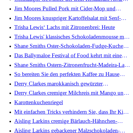
2026
Jim Moores Pulled Pork mit Cider-Mop und
würzigem Krautsalat
Jim Moores knuspriger Kartoffelsalat mit Senf-
Kapern-Dressing
Trisha Lewis‘ Lachs mit Zitronenbrei: Heute
Trisha Lewis' klassisches Schokoladenmousse mit
Vanille, knusprigen Nusskrümeln, Himbeeren,
Shane Smiths Oster-Schokoladen-Fudge-Kuchen:
Minze und Chantilly-Creme
Heute
Das Ballymaloe Festival of Food kehrt mit einem
herausragenden Programm nach Cork zurück
Shane Smiths Ostern-Zitronenfrucht-Madeira-Laib:
Heute
So bereiten Sie den perfekten Kaffee zu Hause
oder unterwegs zu
Derry Clarkes marokkanisch gewürzter
Rindfleisch-Hot Pot mit Wurzelgemüse: Heute
Derry Clarkes cremiger Milchreis mit Mango und
Kokosnuss: Heute
Karottenkuchenriegel
Mit einfachen Tricks verhindern Sie, dass Ihr Kind
zu einem wählerischen Esser wird
Aisling Larkins cremige Bärlauch-Hähnchen-
Lasagne: Heute
Aisling Larkins gebackener Malzschokoladen-