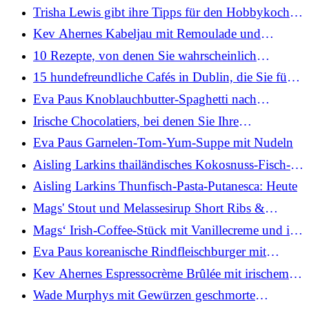
Sahnelikör: Heute
Trisha Lewis gibt ihre Tipps für den Hobbykoch-
Wettbewerb der Today Show
Kev Ahernes Kabeljau mit Remoulade und
Kartoffelsalat: Heute
10 Rezepte, von denen Sie wahrscheinlich
dachten, Sie könnten sie nicht in einer
15 hundefreundliche Cafés in Dublin, die Sie für
Heißluftfritteuse zubereiten
einen Puppuccino besuchen können
Eva Paus Knoblauchbutter-Spaghetti nach
chinesischer Art
Irische Chocolatiers, bei denen Sie Ihre
Osterleckereien kaufen können
Eva Paus Garnelen-Tom-Yum-Suppe mit Nudeln
Aisling Larkins thailändisches Kokosnuss-Fisch-
Curry: Heute
Aisling Larkins Thunfisch-Pasta-Putanesca: Heute
Mags' Stout und Melassesirup Short Ribs &
Krautsalat: Heute
Mags‘ Irish-Coffee-Stück mit Vanillecreme und in
Whiskey pochierten Birnen
Eva Paus koreanische Rindfleischburger mit
Kimchi-Ketchup und Lotuswurzelchips
Kev Ahernes Espressocrème Brûlée mit irischem
Sahnelikör: Heute
Wade Murphys mit Gewürzen geschmorte