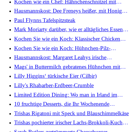
Kochen wie ein Chef: Hähnchenschnitzel mit
Spiegelei und Caesar-Salat
Hausmannskost: Dee Freneys heißer, mit Honig
glasierter Lachs
Paul Flynns Tafelspitzsteak
Mark Moriarty darüber, wie er alltägliches Essen
noch besser schmecken lässt
Kochen Sie wie ein Koch: Klassischer Chicken
Chausseur
Kochen Sie wie ein Koch: Hühnchen-Pilz-
Pfannkuchen
Hausmannskost: Margaret Leahys irische
Fischpastete mit Brennnesselchampagner und
Mags' in Buttermilch gebratenes Hühnchen mit
Blattsalat
würziger Mayonnaise
Lilly Higgins‘ türkische Eier (Cilbir)
Lilly's Rhabarber-Erdbeer-Crumble
Limited Edition Dining: Wo man in Irland im
Einklang mit den Jahreszeiten essen kann
10 fruchtige Desserts, die Ihr Wochenende
verschönern
Trishas Rigatoni mit Speck und Blauschimmelkäse
Trishas pochierter irischer Lachs-Brokkoli-Kuchen
(für die Heißluftfritteuse geeignet)
Sarah Butlers zertrümmerte Cheeseburger