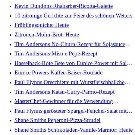
Kapern-Butter
Kevin Dundons Rhabarber-Ricotta-Galette
10 zitronige Gerichte zur Feier des schönen Wetters
Frühlingsquiche: Heute
Zitronen-Mohn-Brot: Heute
Tim Andersons No-Churn-Rezept für Sojasauce
und Karamell-Eiscreme
Tim Andersons Miso e Pepe-Rezept
Hasselback-Rote Bete von Eunice Power mit Salsa
Verde und Ingwer-Limetten-Butter
Eunice Powers Kaffee-Baiser-Roulade
Paul Flynns Orecchiette mit Wurstfleischbällchen,
Pfeffercreme und Thymian
Tim Andersons Katsu-Curry-Parmo-Rezept
MasterChef-Gewinner für die Verwendung
japanischer Zutaten beim Kochen
Paul Flynns gerösteter Spargel-Fenchel-Salat mit
Toonsbridge-Mozzarella
Shane Smiths Peperoni-Pizza-Strudel
Shane Smiths Schokoladen-Vanille-Marmor: Heute