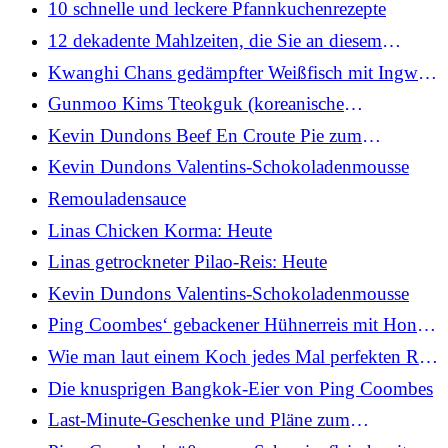
10 schnelle und leckere Pfannkuchenrezepte
12 dekadente Mahlzeiten, die Sie an diesem
Valentinstag in letzter Minute zubereiten können
Kwanghi Chans gedämpfter Weißfisch mit Ingwer,
Koriander, Frühlingszwiebeln und Soja
Gunmoo Kims Tteokguk (koreanische
Rindfleisch- und Reiskuchensuppe)
Kevin Dundons Beef En Croute Pie zum
Valentinstag
Kevin Dundons Valentins-Schokoladenmousse
Remouladensauce
Linas Chicken Korma: Heute
Linas getrockneter Pilao-Reis: Heute
Kevin Dundons Valentins-Schokoladenmousse
Ping Coombes‘ gebackener Hühnerreis mit Honig
und Soja
Wie man laut einem Koch jedes Mal perfekten Reis
kocht
Die knusprigen Bangkok-Eier von Ping Coombes
Last-Minute-Geschenke und Pläne zum
Valentinstag aus ganz Irland