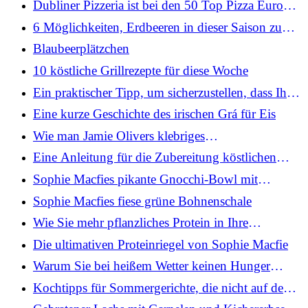
Dubliner Pizzeria ist bei den 50 Top Pizza Europa
Awards 2026 gelistet
6 Möglichkeiten, Erdbeeren in dieser Saison zu
essen, vom Wimbledon-Chefkoch
Blaubeerplätzchen
10 köstliche Grillrezepte für diese Woche
Ein praktischer Tipp, um sicherzustellen, dass Ihr
Grillgut durchgegart ist
Eine kurze Geschichte des irischen Grá für Eis
Wie man Jamie Olivers klebriges
Orangenhähnchen in 20 Minuten zubereitet
Eine Anleitung für die Zubereitung köstlichen
Eiskaffees zu Hause
Sophie Macfies pikante Gnocchi-Bowl mit
knusprigem Grünkohl
Sophie Macfies fiese grüne Bohnenschale
Wie Sie mehr pflanzliches Protein in Ihre
Ernährung integrieren
Die ultimativen Proteinriegel von Sophie Macfie
Warum Sie bei heißem Wetter keinen Hunger
verspüren
Kochtipps für Sommergerichte, die nicht auf den
Ofen angewiesen sind