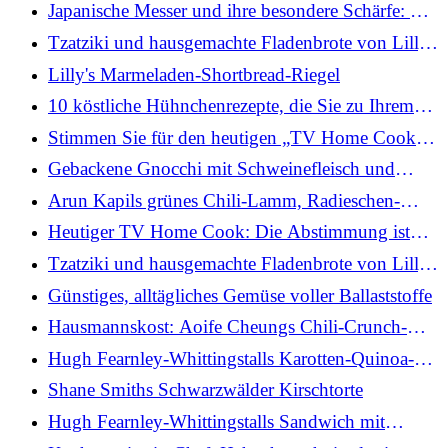
Oats
Japanische Messer und ihre besondere Schärfe: was
sie so einzigartig macht
Tzatziki und hausgemachte Fladenbrote von Lilly
Higgins
Lilly's Marmeladen-Shortbread-Riegel
10 köstliche Hühnchenrezepte, die Sie zu Ihrem
wöchentlichen Abendessenplan hinzufügen
Stimmen Sie für den heutigen „TV Home Cook“
können
ab
Gebackene Gnocchi mit Schweinefleisch und
Butternusskürbis von Rosaria Manchese
Arun Kapils grünes Chili-Lamm, Radieschen-
Minz-Salat, gefrorene Gurke
Heutiger TV Home Cook: Die Abstimmung ist
jetzt eröffnet!
Tzatziki und hausgemachte Fladenbrote von Lilly
Higgins
Günstiges, alltägliches Gemüse voller Ballaststoffe
Hausmannskost: Aoife Cheungs Chili-Crunch-
Schweinebauch mit Miso-Auberginen und Gurken
Hugh Fearnley-Whittingstalls Karotten-Quinoa-
Salat mit Bändern
Shane Smiths Schwarzwälder Kirschtorte
Hugh Fearnley-Whittingstalls Sandwich mit
gebratenen Pilzen und Kimchi-Sauerteig