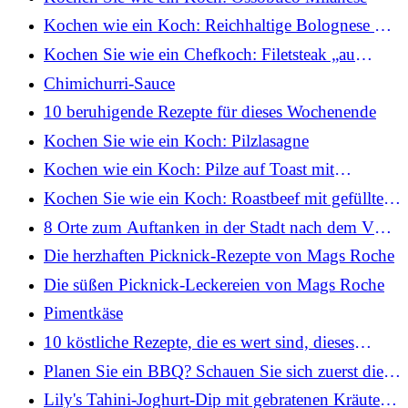
Kochen wie ein Koch: Reichhaltige Bolognese mit
Rigatoni
Kochen Sie wie ein Chefkoch: Filetsteak „au
poivre“ mit Pommes Frites
Chimichurri-Sauce
10 beruhigende Rezepte für dieses Wochenende
Kochen Sie wie ein Koch: Pilzlasagne
Kochen wie ein Koch: Pilze auf Toast mit
pochiertem Ei und Estragon (Pilz-Gewürztrick)
Kochen Sie wie ein Koch: Roastbeef mit gefüllten
Pilzen, Nduja und Blauschimmelkäse
8 Orte zum Auftanken in der Stadt nach dem VHI
Women's Mini Marathon
Die herzhaften Picknick-Rezepte von Mags Roche
Die süßen Picknick-Leckereien von Mags Roche
Pimentkäse
10 köstliche Rezepte, die es wert sind, dieses
Wochenende auf den Grill zu gehen
Planen Sie ein BBQ? Schauen Sie sich zuerst diese
5 Tipps zur Lebensmittelsicherheit an
Lily's Tahini-Joghurt-Dip mit gebratenen Kräutern,