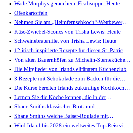
Lammkeulen: Heute
Wade Murphys geräucherte Fischsuppe: Heute
Ofenkartoffeln
Nehmen Sie am „Heimfernsehkoch“-Wettbewerb
der TODAY-Show teil.
Käse-Zwiebel-Scones von Trisha Lewis: Heute
Schweinebratenfilet von Trisha Lewis: Heute
12 irisch inspirierte Rezepte für diesen St. Patrick's
Day
Von alten Bauernhöfen zu Michelin-Sterneküchen:
die Reise der irischen Küche
Die Mitglieder von Irlands elitärstem Küchenclub
3 Rezepte mit Schokolade zum Backen für die
Familie zu Ostern
Die Kurse bereiten Irlands zukünftige Kochköche
auf den Ruhm vor
Lernen Sie die Köche kennen, die in der
Lebensmittelindustrie Pionierarbeit leisten
Shane Smiths klassischer Brot- und
Butterpudding: Heute
Shane Smiths weiche Baiser-Roulade mit
gemischtem Beerenkompott
Wird Irland bis 2028 ein weltweites Top-Reiseziel
für Restaurants sein?