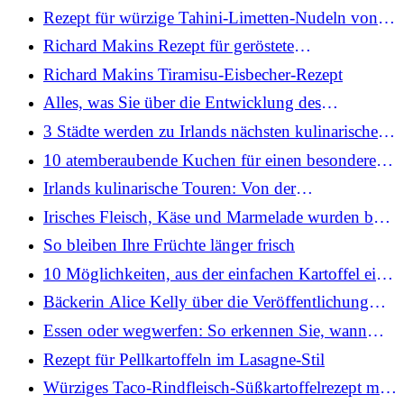
früher“
Rezept für würzige Tahini-Limetten-Nudeln von
Richard Makin
Richard Makins Rezept für geröstete
Karottennudeln
Richard Makins Tiramisu-Eisbecher-Rezept
Alles, was Sie über die Entwicklung des
Gewürzbeutels wissen müssen
3 Städte werden zu Irlands nächsten kulinarischen
Reisezielen
10 atemberaubende Kuchen für einen besonderen
Anlass
Irlands kulinarische Touren: Von der
Nahrungssuche an der Küste bis zum
Irisches Fleisch, Käse und Marmelade wurden bei
Buttermachen
den Great Taste Awards 2026 gefeiert
So bleiben Ihre Früchte länger frisch
10 Möglichkeiten, aus der einfachen Kartoffel ein
nahrhaftes Gericht zu machen
Bäckerin Alice Kelly über die Veröffentlichung
ihres ersten Kochbuchs mit 22 Jahren
Essen oder wegwerfen: So erkennen Sie, wann
Obst und Gemüse noch zum Verzehr geeignet sind
Rezept für Pellkartoffeln im Lasagne-Stil
Würziges Taco-Rindfleisch-Süßkartoffelrezept mit