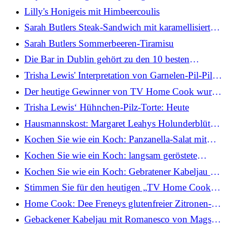
gerösteten Karotten und Dukkah-Pitta-Chips
Lilly's Honigeis mit Himbeercoulis
Sarah Butlers Steak-Sandwich mit karamellisierten
Zwiebeln
Sarah Butlers Sommerbeeren-Tiramisu
Die Bar in Dublin gehört zu den 10 besten
Cocktailkarten der Welt
Trisha Lewis' Interpretation von Garnelen-Pil-Pil:
Heute
Der heutige Gewinner von TV Home Cook wurde
gekrönt
Trisha Lewis‘ Hühnchen-Pilz-Torte: Heute
Hausmannskost: Margaret Leahys Holunderblüten-
Himbeer-Käsekuchen
Kochen Sie wie ein Koch: Panzanella-Salat mit
langsam gerösteten Tomaten und eingelegten roten
Kochen Sie wie ein Koch: langsam geröstete
Zwiebeln
Tomaten-Galette mit Burrata und Basilikum
Kochen Sie wie ein Koch: Gebratener Kabeljau mit
warmer Bois-Boudran-Sauce
Stimmen Sie für den heutigen „TV Home Cook“
ab
Home Cook: Dee Freneys glutenfreier Zitronen-
Polenta-Kuchen
Gebackener Kabeljau mit Romanesco von Mags