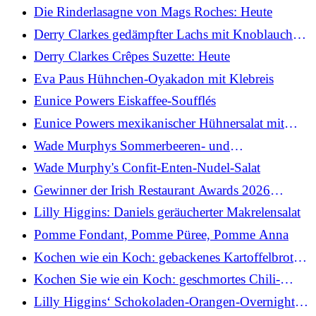
Roches: Heute
Die Rinderlasagne von Mags Roches: Heute
Derry Clarkes gedämpfter Lachs mit Knoblauch
und Soja
Derry Clarkes Crêpes Suzette: Heute
Eva Paus Hühnchen-Oyakadon mit Klebreis
Eunice Powers Eiskaffee-Soufflés
Eunice Powers mexikanischer Hühnersalat mit
Clonakilty-Avocado-Joghurt-Dressing
Wade Murphys Sommerbeeren- und
Holunderblüten-Narr
Wade Murphy's Confit-Enten-Nudel-Salat
Gewinner der Irish Restaurant Awards 2026
bekannt gegeben
Lilly Higgins: Daniels geräucherter Makrelensalat
Pomme Fondant, Pomme Püree, Pomme Anna
Kochen wie ein Koch: gebackenes Kartoffelbrot
mit Sauerrahm und Schnittlauch
Kochen Sie wie ein Koch: geschmortes Chili-
Rindfleisch und Bratkartoffeln mit Taco-Sauce
Lilly Higgins‘ Schokoladen-Orangen-Overnight-