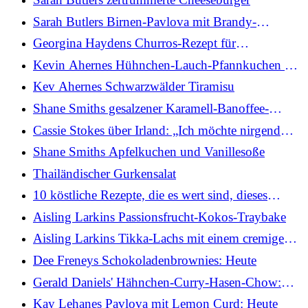
Sarah Butlers Birnen-Pavlova mit Brandy-
Schokoladensauce
Georgina Haydens Churros-Rezept für
niederländische Babys
Kevin Ahernes Hühnchen-Lauch-Pfannkuchen mit
Salsa Verde
Kev Ahernes Schwarzwälder Tiramisu
Shane Smiths gesalzener Karamell-Banoffee-
Kuchen
Cassie Stokes über Irland: „Ich möchte nirgendwo
anders hingehen“
Shane Smiths Apfelkuchen und Vanillesoße
Thailändischer Gurkensalat
10 köstliche Rezepte, die es wert sind, dieses
Wochenende auf den Grill zu gehen
Aisling Larkins Passionsfrucht-Kokos-Traybake
Aisling Larkins Tikka-Lachs mit einem cremigen
Gurken-Rettich-Salat und Juwelenreis
Dee Freneys Schokoladenbrownies: Heute
Gerald Daniels' Hähnchen-Curry-Hasen-Chow:
Heute
Kay Lehanes Pavlova mit Lemon Curd: Heute