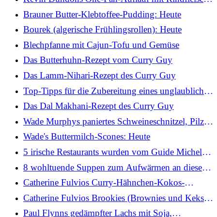
und Chorizo: Heute
Brauner Butter-Klebtoffee-Pudding: Heute
Bourek (algerische Frühlingsrollen): Heute
Blechpfanne mit Cajun-Tofu und Gemüse
Das Butterhuhn-Rezept vom Curry Guy
Das Lamm-Nihari-Rezept des Curry Guy
Top-Tipps für die Zubereitung eines unglaublichen
Slow-Cooker-Currys
Das Dal Makhani-Rezept des Curry Guy
Wade Murphys paniertes Schweineschnitzel, Pilze
und Estragonsauce: Heute
Wade's Buttermilch-Scones: Heute
5 irische Restaurants wurden vom Guide Michelin
mit Bib Gourmands ausgezeichnet
8 wohltuende Suppen zum Aufwärmen an diesem
Wochenende
Catherine Fulvios Curry-Hähnchen-Kokos-
Nudelsuppe: Heute
Catherine Fulvios Brookies (Brownies und Kekse):
Heute
Paul Flynns gedämpfter Lachs mit Soja,