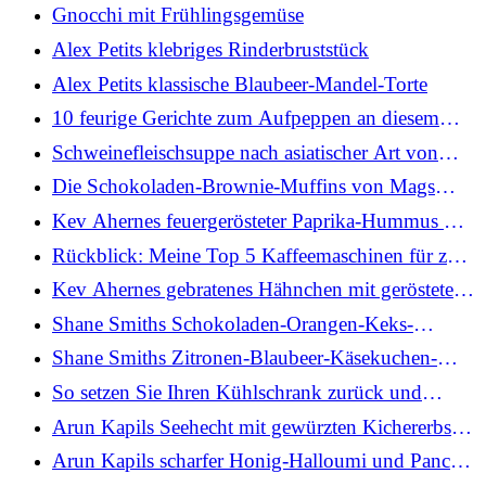
Gnocchi mit Frühlingsgemüse
Alex Petits klebriges Rinderbruststück
Alex Petits klassische Blaubeer-Mandel-Torte
10 feurige Gerichte zum Aufpeppen an diesem
Wochenende
Schweinefleischsuppe nach asiatischer Art von
Mags Roche
Die Schokoladen-Brownie-Muffins von Mags
Roche
Kev Ahernes feuergerösteter Paprika-Hummus mit
Kräuter-Feta und Fladenbrot
Rückblick: Meine Top 5 Kaffeemaschinen für zu
Hause im Jahr 2026
Kev Ahernes gebratenes Hähnchen mit gerösteter
Knoblauch-Aioli
Shane Smiths Schokoladen-Orangen-Keks-
Sandwiches: Heute
Shane Smiths Zitronen-Blaubeer-Käsekuchen-
Laib: Heute
So setzen Sie Ihren Kühlschrank zurück und
organisieren jedes Regal
Arun Kapils Seehecht mit gewürzten Kichererbsen:
Heute
Arun Kapils scharfer Honig-Halloumi und Panch-
Phoron-Tomaten: Heute