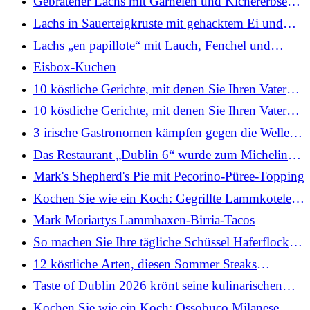
Gebratener Lachs mit Garnelen und Kichererbsen
„Pil Pil“
Lachs in Sauerteigkruste mit gehacktem Ei und
Kartoffelsalat
Lachs „en papillote“ mit Lauch, Fenchel und
Buttersauce
Eisbox-Kuchen
10 köstliche Gerichte, mit denen Sie Ihren Vater
zum Vatertag verwöhnen können
10 köstliche Gerichte, mit denen Sie Ihren Vater
zum Vatertag verwöhnen können
3 irische Gastronomen kämpfen gegen die Welle
amerikanischer Brathähnchen
Das Restaurant „Dublin 6“ wurde zum Michelin-
Führer hinzugefügt
Mark's Shepherd's Pie mit Pecorino-Püree-Topping
Kochen Sie wie ein Koch: Gegrillte Lammkoteletts
mit Minze und Joghurt
Mark Moriartys Lammhaxen-Birria-Tacos
So machen Sie Ihre tägliche Schüssel Haferflocken
köstlicher
12 köstliche Arten, diesen Sommer Steaks
zuzubereiten
Taste of Dublin 2026 krönt seine kulinarischen
Champions
Kochen Sie wie ein Koch: Ossobuco Milanese