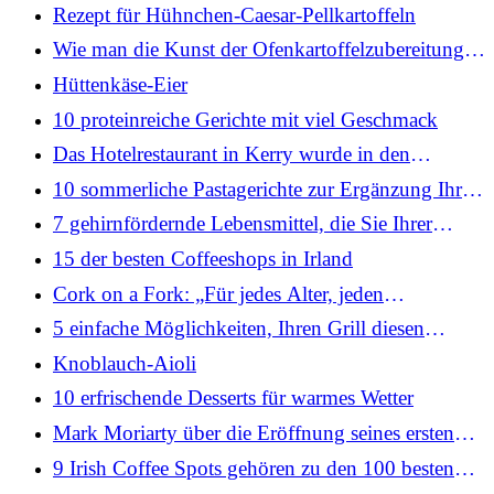
heißem Honig
Rezept für Hühnchen-Caesar-Pellkartoffeln
Wie man die Kunst der Ofenkartoffelzubereitung
beherrscht
Hüttenkäse-Eier
10 proteinreiche Gerichte mit viel Geschmack
Das Hotelrestaurant in Kerry wurde in den
Michelin-Führer aufgenommen
10 sommerliche Pastagerichte zur Ergänzung Ihres
Wochenmenüs
7 gehirnfördernde Lebensmittel, die Sie Ihrer
Einkaufsliste hinzufügen sollten
15 der besten Coffeeshops in Irland
Cork on a Fork: „Für jedes Alter, jeden
Geldbeutel, alle Kulturen“
5 einfache Möglichkeiten, Ihren Grill diesen
Sommer sicher aufzubewahren
Knoblauch-Aioli
10 erfrischende Desserts für warmes Wetter
Mark Moriarty über die Eröffnung seines ersten
Restaurants in Dublin
9 Irish Coffee Spots gehören zu den 100 besten
Cafés Europas