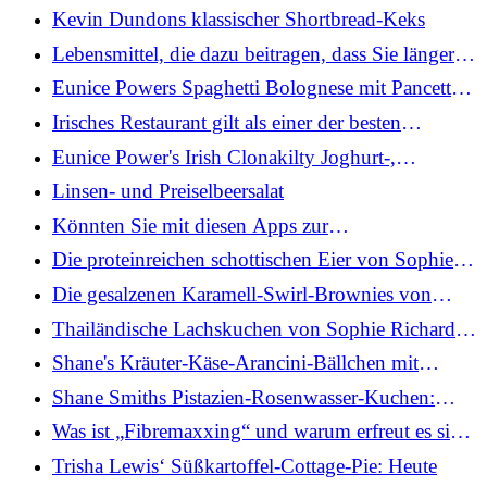
mit in Rotwein pochierten Pflaumen und
Kevin Dundons klassischer Shortbread-Keks
Pastinaken
Lebensmittel, die dazu beitragen, dass Sie länger
satt bleiben
Eunice Powers Spaghetti Bolognese mit Pancetta
und Linsen: Heute
Irisches Restaurant gilt als einer der besten
Gourmet-Restaurants Europas
Eunice Power's Irish Clonakilty Joghurt-,
Rosinen-, Kaffee- und Kleie-Muffins
Linsen- und Preiselbeersalat
Könnten Sie mit diesen Apps zur
Lebensmittelverschwendung Geld sparen?
Die proteinreichen schottischen Eier von Sophie
Richards
Die gesalzenen Karamell-Swirl-Brownies von
Sophie Richards
Thailändische Lachskuchen von Sophie Richards
mit Regenbogen-Crunch-Salat
Shane's Kräuter-Käse-Arancini-Bällchen mit
Marinara-Sauce: Heute
Shane Smiths Pistazien-Rosenwasser-Kuchen:
Heute
Was ist „Fibremaxxing“ und warum erfreut es sich
so großer Beliebtheit?
Trisha Lewis‘ Süßkartoffel-Cottage-Pie: Heute