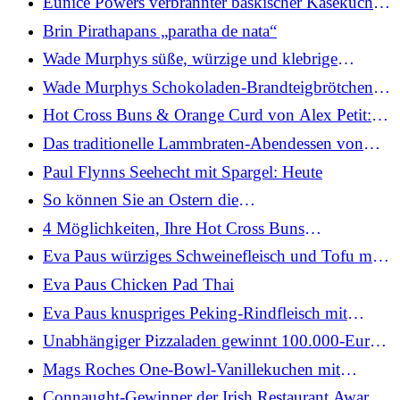
Eunice Powers verbrannter baskischer Käsekuchen
mit Blaubeerkompott und Sahne
Brin Pirathapans „paratha de nata“
Wade Murphys süße, würzige und klebrige
Schweinerippchen: Heute
Wade Murphys Schokoladen-Brandteigbrötchen:
Heute
Hot Cross Buns & Orange Curd von Alex Petit:
Heute
Das traditionelle Lammbraten-Abendessen von
Mags Roche: Heute
Paul Flynns Seehecht mit Spargel: Heute
So können Sie an Ostern die
Lebensmittelverschwendung reduzieren
4 Möglichkeiten, Ihre Hot Cross Buns
aufzubrauchen
Eva Paus würziges Schweinefleisch und Tofu mit
Jasminreis
Eva Paus Chicken Pad Thai
Eva Paus knuspriges Peking-Rindfleisch mit
gebratenen Nudeln
Unabhängiger Pizzaladen gewinnt 100.000-Euro-
Preis bei den Just Eat Awards
Mags Roches One-Bowl-Vanillekuchen mit
Pfirsich und Himbeere: Heute
Connaught-Gewinner der Irish Restaurant Awards