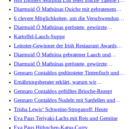
Hot Dinners Murphia List feiert irische Talente in
London
Diarmuid Ó Mathúnas Quiche mit gebratenem
Lauch und Käse
6 clevere Möglichkeiten, um die Verschwendung
übriggebliebener Pfannkuchenmischungen zu
Diarmuid Ó Mathúnas geröstete, gewürzte
vermeiden
Karottensuppe
Kartoffel-Lauch-Suppe
Leinster-Gewinner der Irish Restaurant Awards
2026
Diarmuid Ó Mathúna gebratener Lauch und
Cheddar-Quiche mit frischem Salat und
Diarmuid Ó Mathúnas geröstete, gewürzte
Apfelwein-Vinaigrette
Karottensuppe mit braunem Dillisk-Sodabrot
Gennaro Contaldos gedünsteter Tintenfisch und
Kartoffeln
Ernährungsberater erklärt, warum wir
„Pflanzenpunkte“ und nicht Kalorien zählen
Gennaro Contaldos gefülltes Brioche-Rezept
sollten
Gennaro Contaldos Nudeln mit Sardellen und
Semmelbröseln
Trisha Lewis‘ Schweine-Stroganoff: Heute
Eva Paus Teriyaki-Lachs mit Reis und Gemüse
Eva Paus Hühnchen-Katsu-Curry