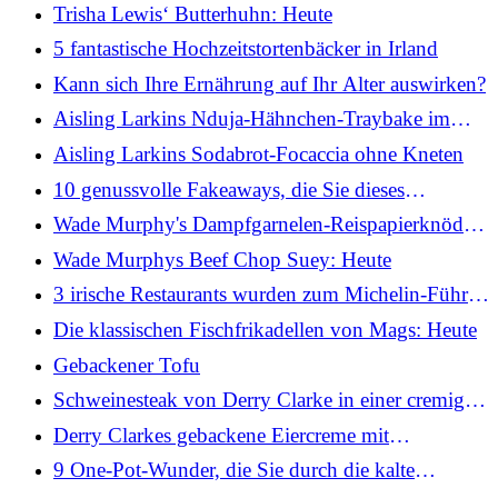
Trisha Lewis‘ Butterhuhn: Heute
5 fantastische Hochzeitstortenbäcker in Irland
Kann sich Ihre Ernährung auf Ihr Alter auswirken?
Aisling Larkins Nduja-Hähnchen-Traybake im
mediterranen Stil mit Knoblauch-Aioli
Aisling Larkins Sodabrot-Focaccia ohne Kneten
10 genussvolle Fakeaways, die Sie dieses
Wochenende inspirieren werden
Wade Murphy's Dampfgarnelen-Reispapierknödel:
Heute
Wade Murphys Beef Chop Suey: Heute
3 irische Restaurants wurden zum Michelin-Führer
hinzugefügt
Die klassischen Fischfrikadellen von Mags: Heute
Gebackener Tofu
Schweinesteak von Derry Clarke in einer cremigen
Pilz-Senf-Sauce mit sautiertem Knoblauchspinat
Derry Clarkes gebackene Eiercreme mit
Muskatnuss und pochierten Pflaumen: Heute
9 One-Pot-Wunder, die Sie durch die kalte
Jahreszeit bringen