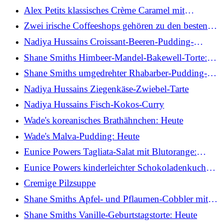
versüßen
Alex Petits klassisches Crème Caramel mit
Zobelkeks: Heute
Zwei irische Coffeeshops gehören zu den besten
der Welt
Nadiya Hussains Croissant-Beeren-Pudding-
Scheiben
Shane Smiths Himbeer-Mandel-Bakewell-Torte:
Heute
Shane Smiths umgedrehter Rhabarber-Pudding-
Kuchen: Heute
Nadiya Hussains Ziegenkäse-Zwiebel-Tarte
Nadiya Hussains Fisch-Kokos-Curry
Wade's koreanisches Brathähnchen: Heute
Wade's Malva-Pudding: Heute
Eunice Powers Tagliata-Salat mit Blutorange:
Heute
Eunice Powers kinderleichter Schokoladenkuchen:
Heute
Cremige Pilzsuppe
Shane Smiths Apfel- und Pflaumen-Cobbler mit
Vanille-Chantilly-Creme
Shane Smiths Vanille-Geburtstagstorte: Heute