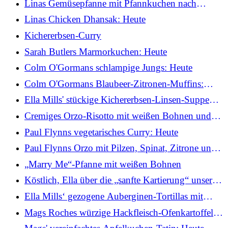
Linas Gemüsepfanne mit Pfannkuchen nach
nepalesischer Art: Heute
Linas Chicken Dhansak: Heute
Kichererbsen-Curry
Sarah Butlers Marmorkuchen: Heute
Colm O'Gormans schlampige Jungs: Heute
Colm O'Gormans Blaubeer-Zitronen-Muffins:
Heute
Ella Mills' stückige Kichererbsen-Linsen-Suppe
mit Tahini und Tomaten
Cremiges Orzo-Risotto mit weißen Bohnen und
Pilzen von Ella Mills
Paul Flynns vegetarisches Curry: Heute
Paul Flynns Orzo mit Pilzen, Spinat, Zitrone und
Parmesan
„Marry Me“-Pfanne mit weißen Bohnen
Köstlich, Ella über die „sanfte Kartierung“ unserer
wöchentlichen Essenspläne
Ella Mills‘ gezogene Auberginen-Tortillas mit
knusprigem Kohl
Mags Roches würzige Hackfleisch-Ofenkartoffel:
Heute